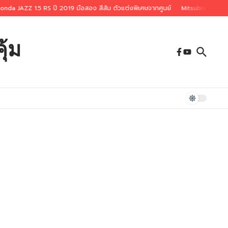
nda JAZZ 1.5 RS ปี 2019 มือสอง สีส้ม ตัวแต่งพิเศษจากศูนย์
Mitsubishi Xpand
ุ้ม