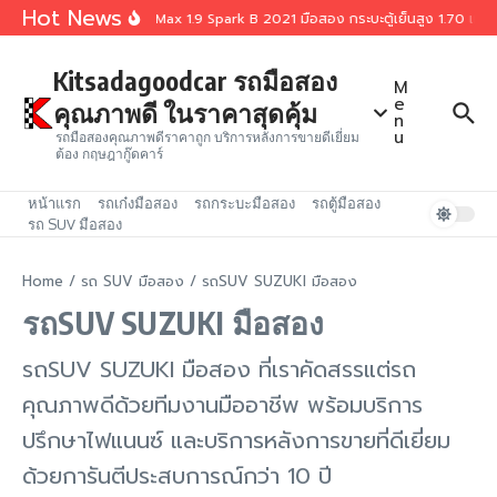
Skip to content
Hot News
Isuzu D-Max 1.9 Spark B 2021 มือสอง กระบะตู้เย็นสูง 1.70 เมต
Kitsadagoodcar รถมือสอง
M
e
คุณภาพดี ในราคาสุดคุ้ม
n
u
รถมือสองคุณภาพดีราคาถูก บริการหลังการขายดีเยี่ยม
ต้อง กฤษฎากู๊ดคาร์
หน้าแรก
รถเก๋งมือสอง
รถกระบะมือสอง
รถตู้มือสอง
รถ SUV มือสอง
Home
/
รถ SUV มือสอง
/
รถSUV SUZUKI มือสอง
รถSUV SUZUKI มือสอง
รถSUV SUZUKI มือสอง ที่เราคัดสรรแต่รถ
คุณภาพดีด้วยทีมงานมืออาชีพ พร้อมบริการ
ปรึกษาไฟแนนซ์ และบริการหลังการขายที่ดีเยี่ยม
ด้วยการันตีประสบการณ์กว่า 10 ปี