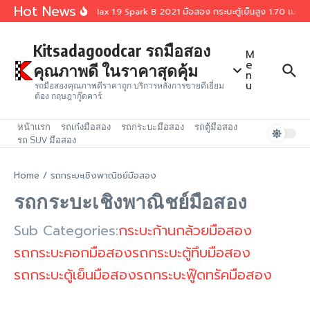
Skip to content
Hot News
Isuzu D-Max 1.9 Spark B 2021 มือสอง กระบะตู้เย็นสูง 1.70 เมตร
Kitsadagoodcar รถมือสอง
M
e
คุณภาพดี ในราคาสุดคุ้ม
n
u
รถมือสองคุณภาพดีราคาถูก บริการหลังการขายดีเยี่ยม
ต้อง กฤษฎากู๊ดคาร์
หน้าแรก
รถเก๋งมือสอง
รถกระบะมือสอง
รถตู้มือสอง
รถ SUV มือสอง
Home
/
รถกระบะเชิงพาณิชย์มือสอง
รถกระบะเชิงพาณิชย์มือสอง
Sub Categories:
กระบะก้านกล้วยมือสอง
รถกระบะคอกมือสอง
รถกระบะตู้ทึบมือสอง
รถกระบะตู้เย็นมือสอง
รถกระบะฟู๊ดทรัคมือสอง