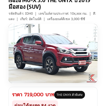
มือสอง (SUV)
รหัสสินค้า: IDH0 | เลขไมล์ตามประกาศ: 10x,xxx กม. | สี:
แดง | เกียร์: อัตโนมัติ | เครื่องยนต์ดีเซล 3,000 ซีซี
ราคา
719,000
บาท
THE ONYX ตัวพิเศษ
ผ่อนได้สูงสุด 84 งวด