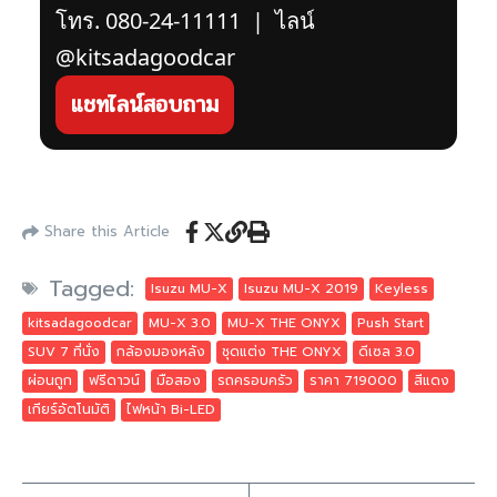
โทร.
080-24-11111
| ไลน์
@kitsadagoodcar
แชทไลน์สอบถาม
Share this Article
Tagged:
Isuzu MU-X
Isuzu MU-X 2019
Keyless
kitsadagoodcar
MU-X 3.0
MU-X THE ONYX
Push Start
SUV 7 ที่นั่ง
กล้องมองหลัง
ชุดแต่ง THE ONYX
ดีเซล 3.0
ผ่อนถูก
ฟรีดาวน์
มือสอง
รถครอบครัว
ราคา 719000
สีแดง
เกียร์อัตโนมัติ
ไฟหน้า Bi-LED