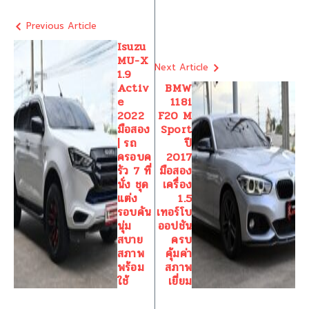
Previous Article
Isuzu
MU-X
Next Article
1.9
Activ
BMW
e
118i
2022
F20 M
มือสอง
Sport
| รถ
ปี
ครอบค
2017
รัว 7 ที่
มือสอง
นั่ง ชุด
เครื่อง
แต่ง
1.5
รอบคัน
เทอร์โบ
นุ่ม
ออปชัน
สบาย
ครบ
สภาพ
คุ้มค่า
พร้อม
สภาพ
ใช้
เยี่ยม