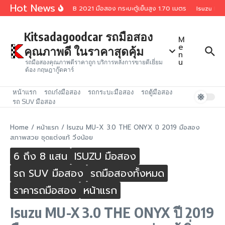
Skip to content
Hot News
Isuzu D-Max 1.9 Spark B 2021 มือสอง กระบะตู้เย็นสูง 1.70 เมตร
Isuzu D-Ma
Kitsadagoodcar รถมือสอง
M
e
คุณภาพดี ในราคาสุดคุ้ม
n
u
รถมือสองคุณภาพดีราคาถูก บริการหลังการขายดีเยี่ยม
ต้อง กฤษฎากู๊ดคาร์
หน้าแรก
รถเก๋งมือสอง
รถกระบะมือสอง
รถตู้มือสอง
รถ SUV มือสอง
Home
/
หน้าแรก
/
Isuzu MU-X 3.0 THE ONYX ปี 2019 มือสอง
สภาพสวย ชุดแต่งแท้ วิ่งน้อย
6 ถึง 8 แสน
ISUZU มือสอง
รถ SUV มือสอง
รถมือสองทั้งหมด
ราคารถมือสอง
หน้าแรก
Isuzu MU-X 3.0 THE ONYX ปี 2019