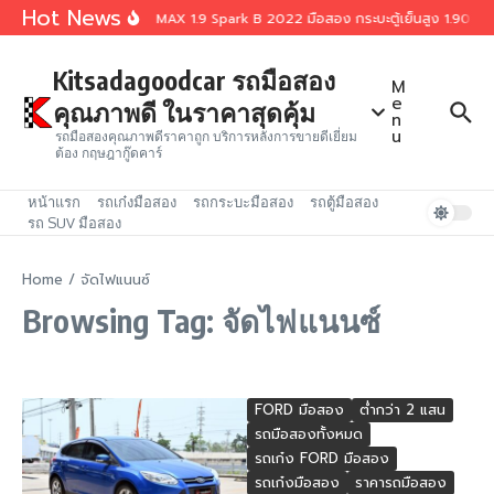
Skip to content
Hot News
Isuzu D-MAX 1.9 Spark B 2022 มือสอง กระบะตู้เย็นสูง 1.90 เมต
Kitsadagoodcar รถมือสอง
M
e
คุณภาพดี ในราคาสุดคุ้ม
n
u
รถมือสองคุณภาพดีราคาถูก บริการหลังการขายดีเยี่ยม
ต้อง กฤษฎากู๊ดคาร์
หน้าแรก
รถเก๋งมือสอง
รถกระบะมือสอง
รถตู้มือสอง
รถ SUV มือสอง
Home
/
จัดไฟแนนซ์
Browsing Tag: จัดไฟแนนซ์
FORD มือสอง
ต่ำกว่า 2 แสน
รถมือสองทั้งหมด
รถเก๋ง FORD มือสอง
รถเก๋งมือสอง
ราคารถมือสอง