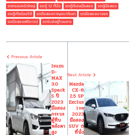
รถครอบครัวใหญ่
รถตู้ 12 ที่นั่ง
รถตู้ดีเซลมือสอง
รถตู้มือสอง
รถตู้เกียร์ออโต้
รถมือสองกาญจนาภิเษก
รถมือสองบางแค
รถมือสองฟรีดาวน์
รถรับส่งผู้โดยสาร
Previous Article
Isuzu
D-
Next Article
MAX
3.0
Mazda
Spark
CX-8
S ปี
2.5 SP
2023
Exclus
มือสอง
ive
กระบะ
2023
ตู้ทึบ
มือสอง
หลังคา
SUV 6
สูง
ที่นั่ง