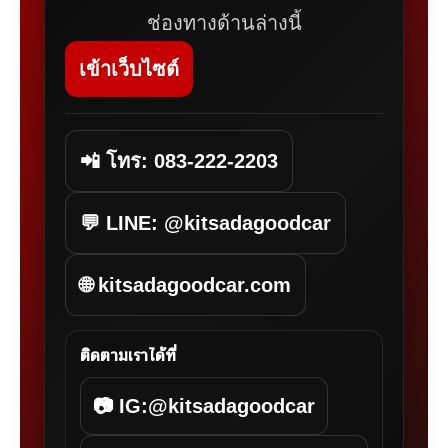
ห้องเครื่อง
สนใจ Toyota HILUX REVO
2.4 Single Cab ตู้เปิดข้างคัน
นี้?
สอบถามรายละเอียด นัดดูรถ หรือปรึกษา
จัดไฟแนนซ์ได้ฟรี
CONTACT • กฤษฎากู๊ดคาร์
📞 โชว์รูมรถมือสอง กฤษฎากู๊ดคาร์
(Kitsada Goodcar)
สนใจสอบถาม / นัดดูรถ / ประเมิน