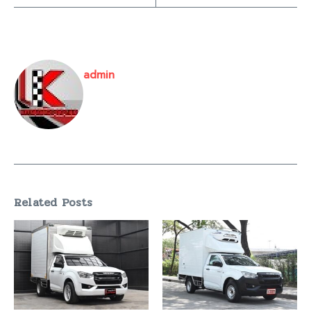
Toyota Revo 2022
กระบะเปิดข้างมือสอง
รถกระบะตู้เปิดข้าง
รถกระบะมือสอง
รถดีเซลมือสอง
รถมือสองปี 2022
รถส่งของมือสอง
รถเกียร์ธรรมดามือสอง
Previous Article
Next Article
Toyota
Isuzu
Hilux
D-
Revo
MAX
2.4
1.9
Single
Spark
Cab
B
Entry
2020
2023
มือสอง
มือสอง
กระบะ
กระบะ
ตู้ทึบสูง
ตู้เย็น
2 เมตร
MPC
พร้อม
COOL
ใช้งาน