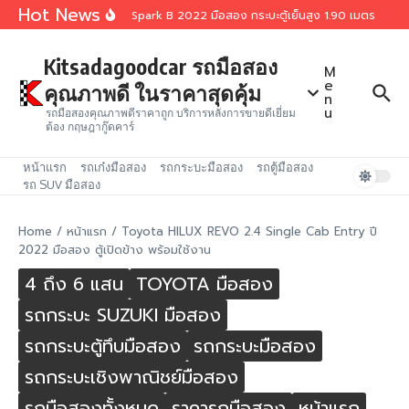
Skip to content
Hot News
Isuzu D-MAX 1.9 Spark B 2022 มือสอง กระบะตู้เย็นสูง 1.90 เมตร
Isuz
Kitsadagoodcar รถมือสอง
M
e
คุณภาพดี ในราคาสุดคุ้ม
n
u
รถมือสองคุณภาพดีราคาถูก บริการหลังการขายดีเยี่ยม
ต้อง กฤษฎากู๊ดคาร์
หน้าแรก
รถเก๋งมือสอง
รถกระบะมือสอง
รถตู้มือสอง
รถ SUV มือสอง
Home
/
หน้าแรก
/
Toyota HILUX REVO 2.4 Single Cab Entry ปี
2022 มือสอง ตู้เปิดข้าง พร้อมใช้งาน
4 ถึง 6 แสน
TOYOTA มือสอง
รถกระบะ SUZUKI มือสอง
รถกระบะตู้ทึบมือสอง
รถกระบะมือสอง
รถกระบะเชิงพาณิชย์มือสอง
รถมือสองทั้งหมด
ราคารถมือสอง
หน้าแรก