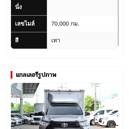
นั่ง
เลขไมล์
70,000 กม.
สี
เทา
แกลเลอรีรูปภาพ