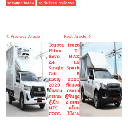
📷 IG:@kitsadagoodcar
👍 FB: /kitsadagoodcarKDG
🐦 Twitter:
@kitsadagoodcar
เงื่อนไขไฟแนนซ์ขึ้นอยู่กับเครดิตและการพิจารณาของสถาบันการ
เงิน
Share this Article
Tagged:
Hilux Revo 2.4
kitsadagoodcar
Revo Single Cab
Revo ตอนเดียว
Toyota Hilux Revo มือสอง