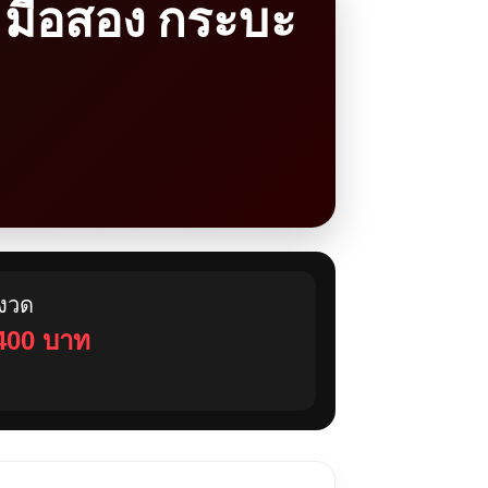
1 มือสอง กระบะ
างวด
400 บาท